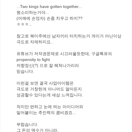
...Two kings have gotten together...
뭔소리하는거야...
(어깨에 손얹자) 손좀 치우고 하지??
ㅎㅎㅎ...
참고로 북미주에선 남자끼리 터치하는거 게이가 아닌이상
극도로 자제하지요..
유튜브가 저작권문제로 시끄러울듯한데, 구글특유의
propensity to fight
저항정신(?) 으로 잘 헤쳐나가리라
믿습니다.
이런걸 보면 결국 사업아이템은
극도로 거창한게 아니어도 얼마든지
성공할수 있다는게 새삼 느껴집니다.
작지만 편하고 눈에 띄는 아이디어와
밀어붙이는 추진력의 콤비겠죠...
부럽습니다.
그 돈의 액수가 아니라,