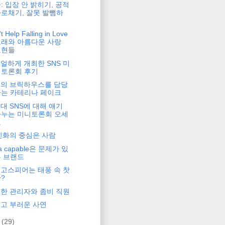
: 입장 안 밝히기, 공적
로채기, 잘못 발뺌하
기
t Help Falling in Love
노래와 아름다운 사랑
표현들
얼하게 개최한 SNS 미
니토론회 후기
의 브릭하우스를 담당
하는 카테리나 페이크
대 SNS에 대해 얘기
나누는 미니토론회 오세
요
진화의 중심은 사람
ta capable은 문제가 있
 브랜드
고스피어는 태풍 속 찻
?
한 관리자와 좀비 직원
고 부러운 사연
월
(29)