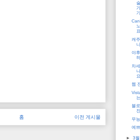
술
가
Can'
캐주
야후
차세
웹 
Vis
는
블로
잔
홈
이전 게시물
무능
예쁘
►
3