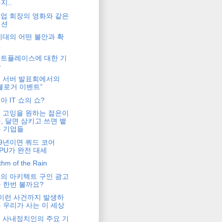
지..
업 회장의 영화와 같은
액션
시대의 어떤 불안과 확
신
트플레이스에 대한 기
사
 서버 발표회에서의
블로거 이벤트”
아 IT 쇼의 쇼?
 고잉을 원하는 젊은이
, 달면 삼키고 쓰면 뱉
 기업들
09년이면 쿼드 코어
PU가 완전 대세
thm of the Rain
의 아키텍트 구인 광고
 한번 볼까요?
 이런 사건까지 발생하
 우리가 사는 이 세상
 사내정치인의 주요 기