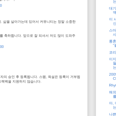
는
00
대기
이 
 관계. 삶을 살아가는데 있어서 커뮤니티는 정말 소중한
스마
입사를 축하합니다. 앞으로 잘 되셔서 저도 많이 도와주
롱혼
“
:00
코리
이지
들
는
20
자의 승인 후 등록됩니다. 스팸, 욕설은 등록이 거부됩
C
트랙백을 지원하지 않습니다.
Rhy
해외
를
아,
는
나쁜