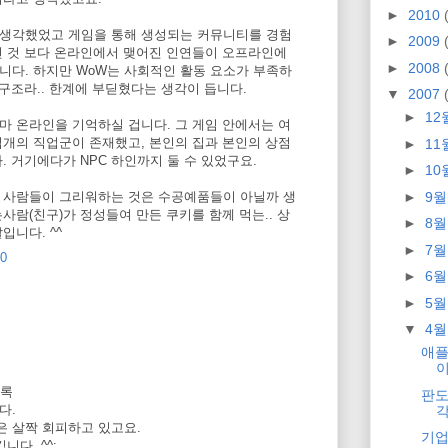
►
2010
고 생각했었고 게임을 통해 생성되는 커뮤니티를 경험
►
2009
던 것 보다 온라인에서 맺어진 인연들이 오프라인에
►
2008
니다. 하지만 WoW는 사회적인 활동 요소가 부족하
 구조라.. 한계에 부딛혔다는 생각이 듭니다.
▼
2007
►
12
마 온라인을 기억하실 겁니다. 그 게임 안에서는 여
십개의 직업군이 존재했고, 본인의 집과 본인의 상점
►
11
. 거기에다가 NPC 하인까지 둘 수 있었구요.
►
10
►
9
 사람들이 그리워하는 것은 수공예품들이 아닐까 생
사람(친구)가 정성들여 만든 쿠키를 함께 먹는.. 상
►
8
입니다. ^^
►
7
00
►
6
►
5
▼
4
애플
이
도록
판도
다.
은 살짝 회피하고 있고요.
기업
니다. ^^;