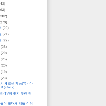
(43)
(63)
(302)
(279)
월
(22)
월
(21)
월
(22)
월
(23)
월
(29)
월
(25)
월
(20)
월
(19)
월
(23)
의 새로운 제품(?) - 아
랙(iRack)
라 TV의 좋지 못한 행
각
들이 도대체 왜들 이러