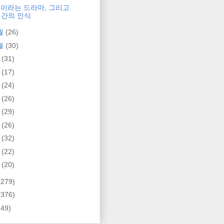
이라는 드라마, 그리고
인간의 인식
월
(26)
월
(30)
월
(31)
월
(17)
월
(24)
월
(26)
월
(29)
월
(26)
월
(32)
월
(22)
월
(20)
(279)
(376)
(49)