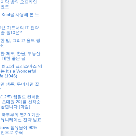
마지막 밤의 오프라인
이벤트
 Knol을 사용해 본 느
낌
09년 가트너의 IT 전략
술 톱10은?
한 밤, 그리고 올드 랭
사인
환 매도, 환율, 부동산
 대한 좋은 글
 최고의 크리스마스 영
는 It’s a Wonderful
ife (1946)
면 생존, 무너지면 끝
장
(12/5) 웹월드 컨퍼런
 초대권 2매를 선착순
공합니다 (마감)
 국무부의 웹2.0 기반
커뮤니케이션 전략 발표
ndows 점유율이 90%
미만으로 추락