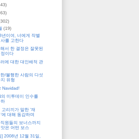
(43)
(63)
(302)
월
(19)
08년이여, 너에게 작별
인사를 고한다
해서 한 결정은 잘못된
결정이다
러에 대한 대인배적 관
점
한/불행한 사람의 다섯
지 유형
z Navidad!
N의 미투데이 인수를
축하
 고리끼가 말한 ‘재
’에 대해 동감하며
직원들의 보너스까지
앗은 어떤 보스
] 2008년 12월 31일,