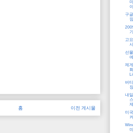
구글
20
기
고요
선물
에
제게
화
L
버티
내일
스
제
홈
이전 게시물
미국
Wi